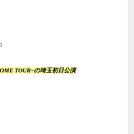
の
LIVE~DOME TOUR~の埼玉初日公演