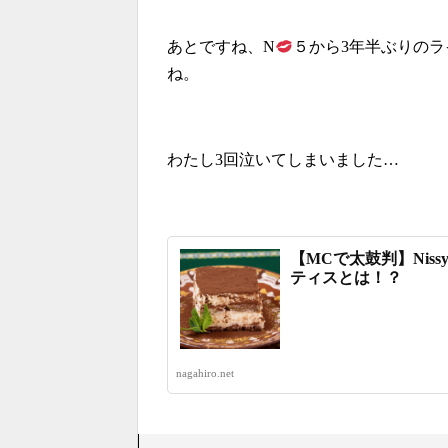
あとですね、N
５から3年半ぶりの
ね。
わたし3回泣いてしまいました…
【MCで太鼓判】Nis
ティスとは！？
nagahiro.net